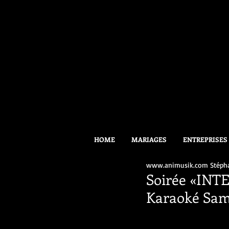
HOME
MARIAGES
ENTREPRISES
www.animusik.com Stéph
Soirée «INT
Karaoké Same