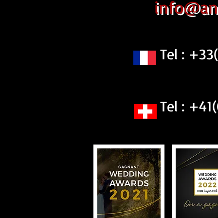
info@an
Tel : +33(0
Tel : +41(0