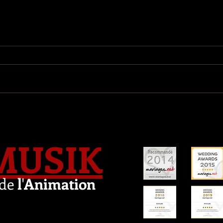
MUSIK
de
l
'
Animation