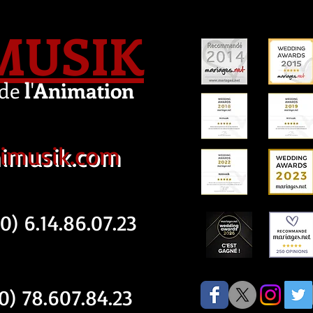
MUSIK
de
l
'
Animation
imusik.com
) 6.14.86.07.23
) 78.607.84.23