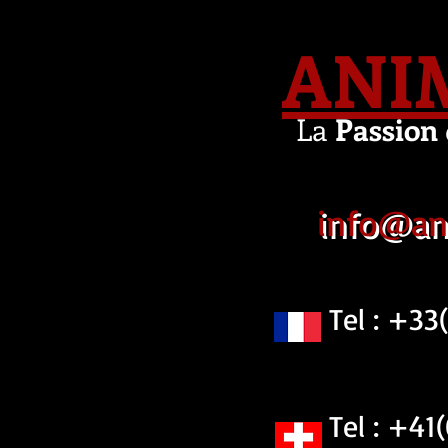
ANI
La
Passion
info@an
Tel : +33(0
Tel : +41(0