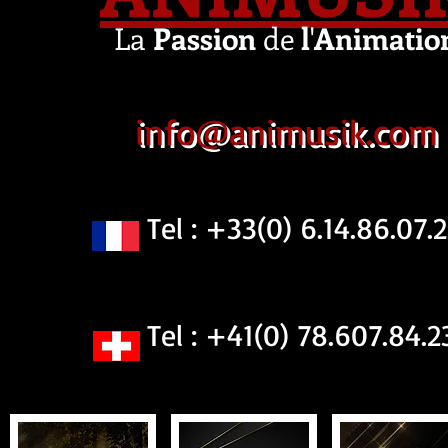
La
Passion
de
l
'
Animatio
info@animusik.com
Tel : +33(0) 6.14.86.07.2
Tel : +41(0) 78.607.84.2