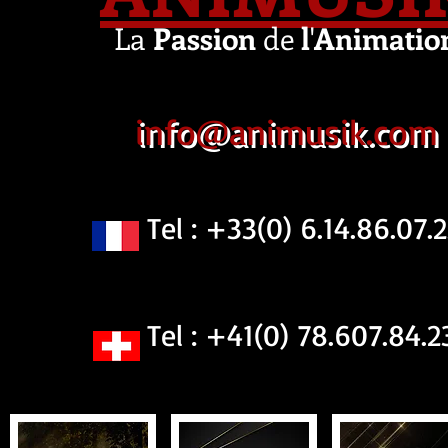
La
Passion
de
l
'
Animatio
info@animusik.com
Tel : +33(0) 6.14.86.07.2
Tel : +41(0) 78.607.84.2