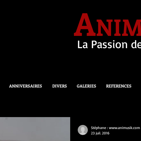
A
NIM
La Passion de
ANNIVERSAIRES
DIVERS
GALERIES
REFERENCES
Stéphane : www.animusik.com
23 juil. 2016