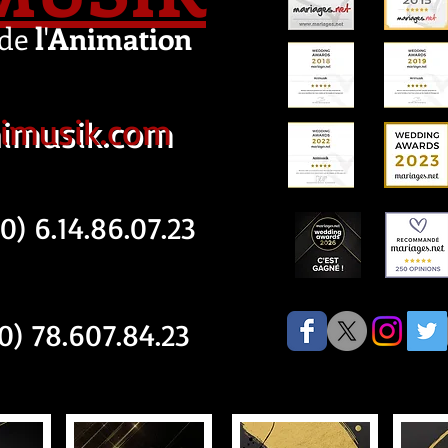
de
l
'
Animation
imusik.com
) 6.14.86.07.23
) 78.607.84.23