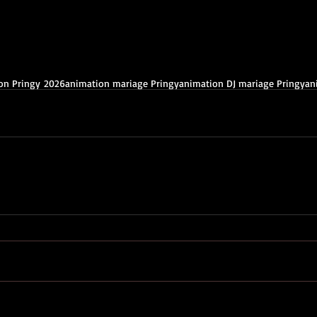
on Pringy 2026
animation mariage Pringy
animation DJ mariage Pringy
an