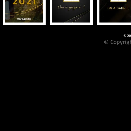
© 201
© Copyrigh