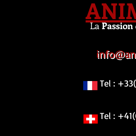
ANI
La
Passion
info@an
Tel : +33(0
Tel : +41(0