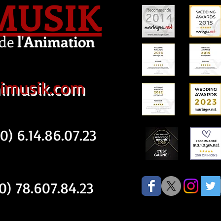
MUSIK
de
l
'
Animation
imusik.com
) 6.14.86.07.23
) 78.607.84.23