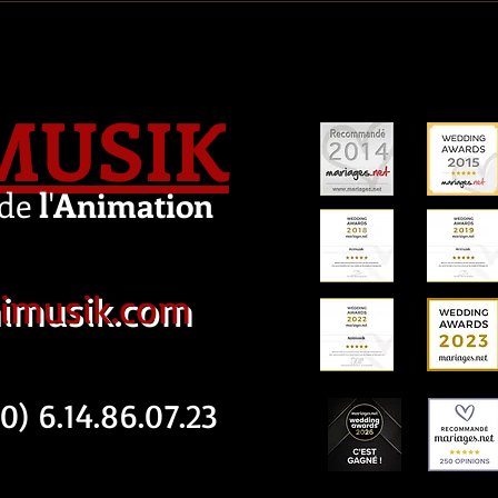
MUSIK
de
l
'
Animation
imusik.com
) 6.14.86.07.23