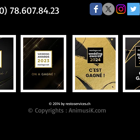
) 78.607.84.23
© 2014 by restoservices.ch
© Copyrights : AnimusiK.com