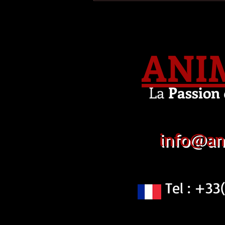
ANI
La
Passion
info@an
Tel : +33(0