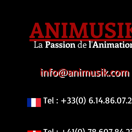
ANIMUSI
La
Passion
de
l
'
Animatio
info@animusik.com
Tel : +33(0) 6.14.86.07.2
Tel : +41(0) 78.607.84.2