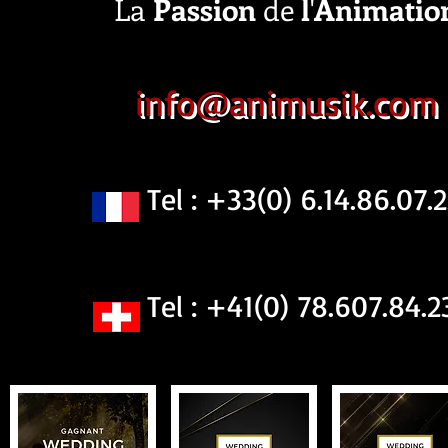
La
Passion
de
l
'
Animatio
info@animusik.com
Tel : +33(0) 6.14.86.07.2
Tel : +41(0) 78.607.84.2