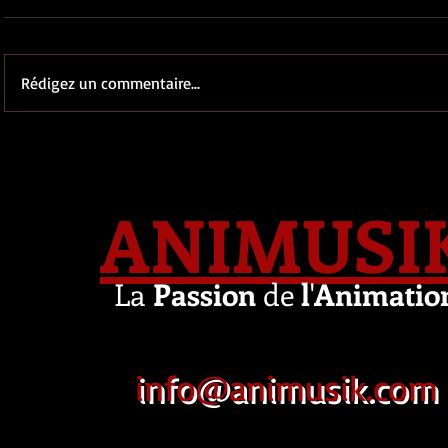
Rédigez un commentaire...
ANIMUSI
La
Passion
de
l
'
Animatio
info@animusik.com