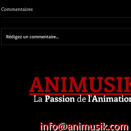
Commentaires
Rédigez un commentaire...
ANIMUSI
La
Passion
de
l
'
Animatio
info@animusik.com