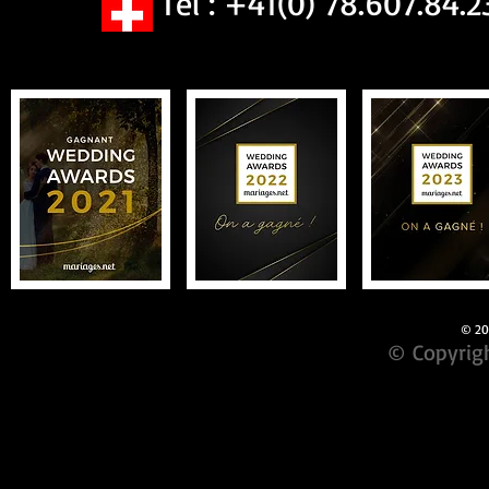
Tel : +41(0) 78.607.84.2
© 201
© Copyrigh