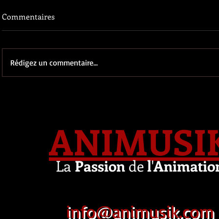
Commentaires
Rédigez un commentaire...
ANIMUSI
La
Passion
de
l
'
Animatio
info@animusik.com