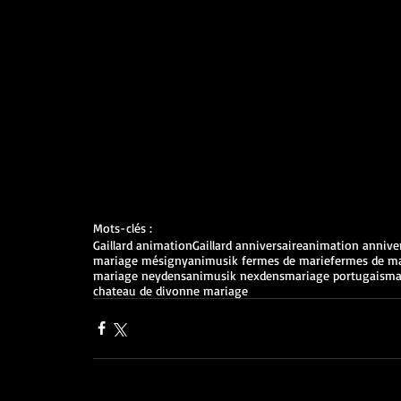
Mots-clés :
Gaillard animation
Gaillard anniversaire
animation anniver
mariage mésigny
animusik fermes de marie
fermes de m
mariage neydens
animusik nexdens
mariage portugais
ma
chateau de divonne mariage