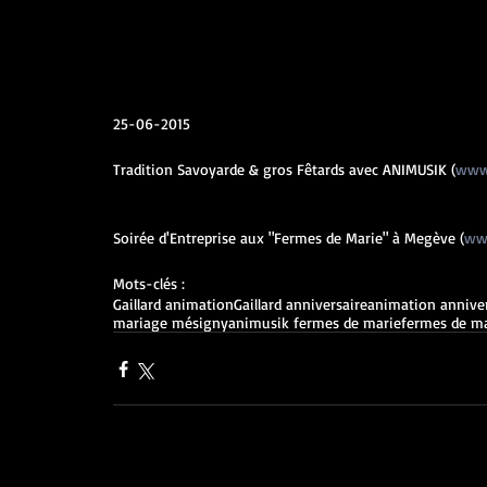
25-06-2015 
Tradition Savoyarde & gros Fêtards avec ANIMUSIK (
www
Soirée d'Entreprise aux "Fermes de Marie" à Megève (
ww
Mots-clés :
Gaillard animation
Gaillard anniversaire
animation anniver
mariage mésigny
animusik fermes de marie
fermes de m