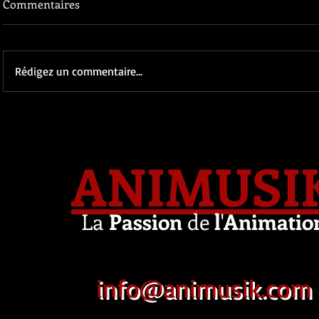
Commentaires
Rédigez un commentaire...
ANIMUSI
La
Passion
de
l
'
Animatio
info@animusik.com