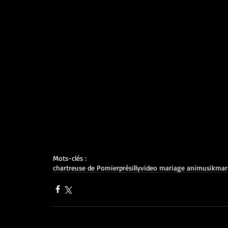
Mots-clés :
chartreuse de Pomier
présilly
video mariage animusik
mar