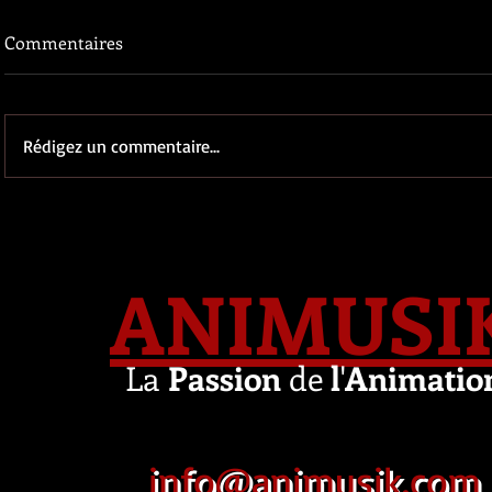
Commentaires
Rédigez un commentaire...
ANIMUSI
La
Passion
de
l
'
Animatio
info@animusik.com